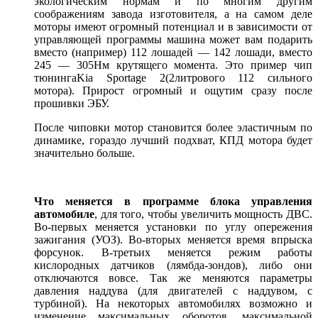
экологическим нормам и по многим другим
соображениям завода изготовителя, а на самом деле
моторы имеют огромный потенциал и в зависимости от
управляющей программы машина может вам подарить
вместо (например) 112 лошадей — 142 лошади, вместо
245 — 305Нм крутящего момента. Это пример чип
тюнинга
Kia Sportage 2
(
2
литрового 112 сильного
мотора). Прирост огромный и ощутим сразу после
прошивки ЭБУ.
После чиповки мотор становится более эластичным по
динамике, гораздо лучший подхват, КПД мотора будет
значительно больше.
Что меняется в программе блока управления
автомобиле
, для того, чтобы увеличить мощность ДВС.
Во-первых меняется установки по углу опережения
зажигания (УОЗ). Во-вторых меняется время впрыска
форсунок. В-третьих меняется режим работы
кислородных датчиков (лямбда-зондов), либо они
отключаются вовсе. Так же меняются параметры
давления наддува (для двигателей с наддувом, с
турбиной). На некоторых автомобилях возможно и
изменение максимальных оборотов, максимальной