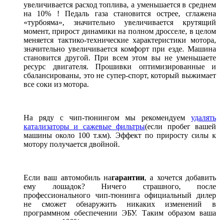
увеличивается расход топлива, а уменьшается в среднем
на 10% ! Педаль газа становится острее, сглажена
«турбояма», значительно увеличивается крутящий
момент, прирост динамики на полном дросселе, в целом
меняется тактико-технические характеристики мотора,
значительно увеличивается комфорт при езде. Машина
становится другой. При всем этом вы не уменьшаете
ресурс двигателя. Прошивки оптимизированные и
сбалансированы, это не супер-спорт, который выжимает
все соки из мотора.
На ряду с чип-тюнингом мы рекомендуем
удалять
катализаторы и сажевые фильтры
(если пробег вашей
машины около 100 т.км). Эффект по приросту силы к
мотору получается двойной.
Если ваш автомобиль на
гарантии
, а хочется добавить
ему лошадок? Ничего страшного, после
профессионального чип-тюнинга официальный дилер
не сможет обнаружить никаких изменений в
программном обеспечении ЭБУ. Таким образом ваша