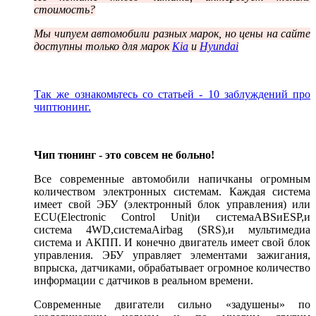
стоимость?
Мы чипуем автомобили разных марок, но цены на сайте
доступны только для марок
Kia
и
Hyundai
Так же ознакомьтесь со статьей - 10 заблуждений про
чиптюнинг.
Чип тюнинг - это совсем не больно!
Все современные автомобили напичканы огромным
количеством электронных системам. Каждая система
имеет свой ЭБУ (электронный блок управления) или
ECU
(
Electronic Control Unit)
и система
ABS
и
ESP,
и
система 4
WD,
система
Airbag (SRS),
и мультимедиа
система и АКПП. И конечно двигатель имеет свой блок
управления. ЭБУ управляет элементами зажигания,
впрыска, датчиками, обрабатывает огромное количество
информации с датчиков в реальном времени.
Современные двигатели сильно «задушены» по