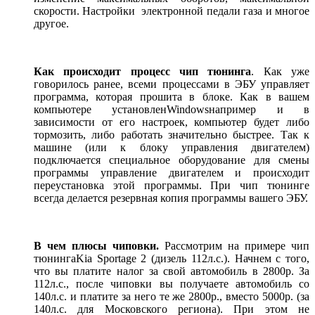
скорости. Настройки электронной педали газа и многое
другое.
Как происходит процесс чип тюнинга
. Как уже
говорилось ранее, всеми процессами в ЭБУ управляет
программа, которая прошита в блоке. Как в вашем
компьютере установлен
Windows
например и в
зависимости от его настроек, компьютер будет либо
тормозить, либо работать значительно быстрее. Так к
машине (или к блоку управления двигателем)
подключается специальное оборудование для смены
программы управление двигателем и происходит
переустановка этой программы. При чип тюнинге
всегда делается резервная копия программы вашего ЭБУ.
В чем плюсы чиповки.
Рассмотрим на примере чип
тюнинга
Kia Sportage 2 (
дизель 112л.с.). Начнем с того,
что вы платите налог за свой автомобиль в 2800р. За
112л.с., после чиповки вы получаете автомобиль со
140л.с. и платите за него те же 2800р., вместо 5000р. (за
140л.с. для Московского региона). При этом не