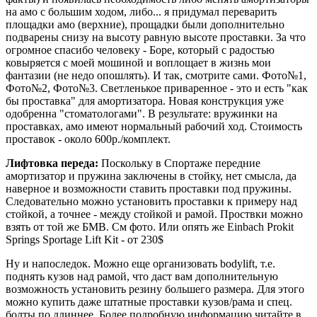
на амо с большим ходом, либо... я придумал переварить
площадки амо (верхние), прощадки были дополнительно
подварены снизу на высоту равную высоте проставки. За что
огромное спасибо человеку - Боре, который с радостью
ковыряется с моей мошиной и воплощает в жизнь мои
фантазии (не недо опошлять). И так, смотрите сами. Фото№1,
Фото№2, Фото№3. Светленькое приваренное - это и есть "как
бы проставка" для амортизатора. Новая конструкция уже
одобренна "стоматологами". В результате: вружинки на
проставках, амо имеют нормальный рабочий ход. Стоимость
проставок - около 600р./комплект.
Лифтовка переда:
Поскольку в Спортаже передние
амортизатор и пружина заключены в стойку, нет смысла, да
наверное и возможности ставить проставки под пружины.
Следовательно можно установить проставки к примеру над
стойкой, а точнее - между стойкой и рамой. Проствки можно
взять от той же БМВ. См фото. Или опять же Einbach Prokit
Springs Sportage Lift Kit - от 230$
Ну и напоследок. Можно еще организовать bodylift, т.е.
поднять кузов над рамой, что даст вам дополнительную
возможность установить резину большего размера. Для этого
можно купить даже штатные проставки кузов/рама и спец.
болты по длиннее. Более подробную информацию читайте в