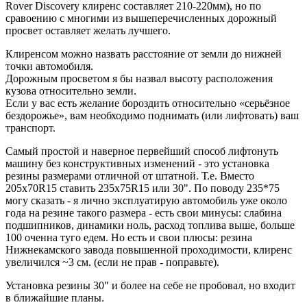
Rover Discovery клиренс составляет 210-220мм), но по
сравоению с многими из вышеперечисленных дорожный
просвет оставляет желать лучшего.
Клиренсом можно назвать расстояние от земли до нижней
точки автомобиля.
Дорожным просветом я бы назвал высоту расположения
кузова относительно земли.
Если у вас есть желание бороздить относительно «серьёзное
бездорожье», вам необходимо поднимать (или лифтовать) ваш
транспорт.
Самый простой и наверное первейший способ лифтонуть
машину без конструктивных изменений - это установка
резины размерами отличной от штатной. Т.е. Вместо
205х70R15 ставить 235х75R15 или 30". По поводу 235*75
могу сказать - я лично эксплуатирую автомобиль уже около
года на резине такого размера - есть свои минусы: слабина
подшипников, динамики ноль, расход топлива выше, больше
100 оченна туго едем. Но есть и свои плюсы: резина
Нижнекамского завода повышенной проходимости, клиренс
увеличился ~3 см. (если не прав - поправьте).
Установка резины 30" и более на себе не пробовал, но входит
в ближайшие планы.