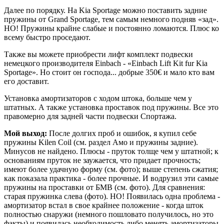
Далее по порядку. На Kia Sportage можно поставить задние
пружины от Grand Sportage, тем самым немного подняв «зад».
НО! Пружины крайне слабые и постоянно ломаются. Плюс ко
всему быстро проседают.
Также вы можете приобрести лифт комплект подвески
немецкого производителя Einbach - «Einbach Lift Kit fur Kia
Sportage». Но стоит он господа... добрые 350€ и мало кто вам
его доставит.
Установка амортизаторов с ходом штока, больше чем у
штатных. А также установка проставок под пружины. Все это
правомерно для задней части подвески Спортажа.
Мой выход:
После долгих проб и ошибок, я купил себе
пружины Kilen Coil (см. раздел Амо и пружины задние).
Минусов не найдено. Плюсы - пруток толще чем у штатной; к
основаниям пруток не заужается, что придает прочность;
имеют более удачную форму (см. фото); выше степень сжатия;
как показала практика - более прочные. И водрузил эти самые
пружины на проставки от БМВ (см. фото). Для сравнения:
старая пружинка слева (фото). НО! Появилась одна проблема -
амортизатор встал в свое крайнее положение - когда шток
полностью снаружи (немного пошловато получилось, но это
факты) и появилась необходимость либо менять амортизаторы