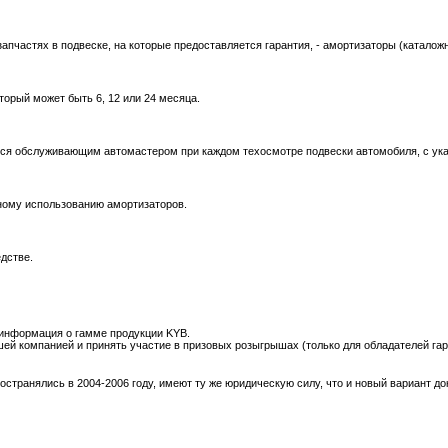
запчастях в подвеске, на которые предоставляется гарантия, - амортизаторы (катало
торый может быть 6, 12 или 24 месяца.
ется обслуживающим автомастером при каждом техосмотре подвески автомобиля, с ук
йному использованию амортизаторов.
дстве.
я информация о гамме продукции KYB.
шей компанией и принять участие в призовых розыгрышах (только для обладателей га
остранялись в 2004-2006 году, имеют ту же юридическую силу, что и новый вариант до