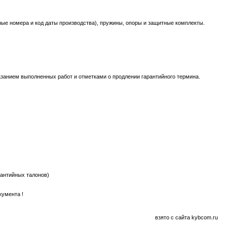
жные номера и код даты производства), пружины, опоры и защитные комплекты.
азанием выполненных работ и отметками о продлении гарантийного термина.
рантийных талонов)
кумента !
взято с сайта kybcom.ru