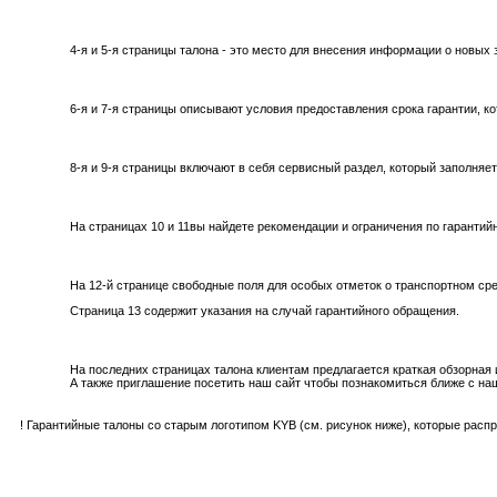
4-я и 5-я страницы талона - это место для внесения информации о новых 
6-я и 7-я страницы описывают условия предоставления срока гарантии, ко
8-я и 9-я страницы включают в себя сервисный раздел, который заполня
На страницах 10 и 11вы найдете рекомендации и ограничения по гаранти
На 12-й странице свободные поля для особых отметок о транспортном сре
Страница 13 содержит указания на случай гарантийного обращения.
На последних страницах талона клиентам предлагается краткая обзорна
А также приглашение посетить наш сайт чтобы познакомиться ближе с на
! Гарантийные талоны со старым логотипом KYB (см. рисунок ниже), которые распр